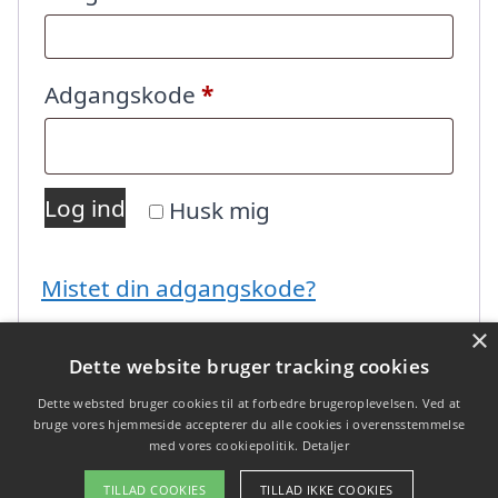
Påkrævet
Adgangskode
*
Log ind
Husk mig
Mistet din adgangskode?
×
Dette website bruger tracking cookies
Dette websted bruger cookies til at forbedre brugeroplevelsen. Ved at
bruge vores hjemmeside accepterer du alle cookies i overensstemmelse
med vores cookiepolitik.
Detaljer
Copyright 2026 - Pilanto Aps
TILLAD COOKIES
TILLAD IKKE COOKIES