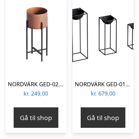
NORDVÄRK GED-026-B blomsterstander – kobber og sort metal (H:48)
NORDVÄRK GED-019 blomsterstander – sort metal (sæt med 3)
kr.
249,00
kr.
679,00
Gå til shop
Gå til shop