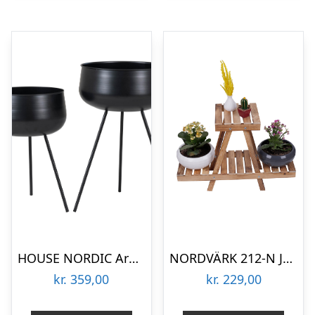
HOUSE NORDIC Ardola blomsterstander, rund – sort stål (sæt af 2)
NORDVÄRK 212-N Jardiniere udendørs blomsterstander – natur træ
kr.
359,00
kr.
229,00