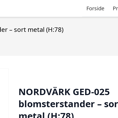
Forside
P
 – sort metal (H:78)
NORDVÄRK GED-025
blomsterstander – sor
metal (H:78)