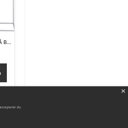
HOUSE NORDICÂ Blomsteropsats, stål, cool grey, sæt af 2
p
×
 accepterer du